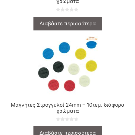
χρώματα
0
o
Διαβάστε περισσότερα
u
t
o
f
5
Μαγνήτες Στρογγυλοί 24mm – 10τεμ. διάφορα
χρώματα
0
o
Διαβάστε περισσότερα
u