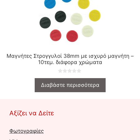
Μαγνήτες Στρογγυλοί 38mm με ισχυρό μαγνήτη –
10τεμ. διάφορα χρώματα
0
o
Διαβάστε περισσότερα
u
t
o
f
5
Αξίζει να Δείτε
Φωτογραφίες