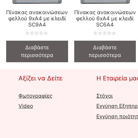
Πίνακας ανακοινώσεων
Πίνακας ανακοινώσεων
φελλού 9xΑ4 με κλειδί
φελλού 6xΑ4 με κλειδί
SC9A4
SC6A4
0
0
o
o
Διαβάστε
Διαβάστε
u
u
t
t
περισσότερα
περισσότερα
o
o
f
f
5
5
Αξίζει να Δείτε
Η Εταιρεία μα
Φωτογραφίες
Στόχοι
Video
Εγγύηση Εξηπηρ
Εγγύηση ποιότη