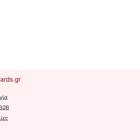
ards.gr
νία
 B2B
ίες