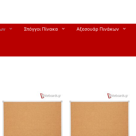
εων
Σπόγγοι Πίνακα
Αξεσουάρ Πινάκων