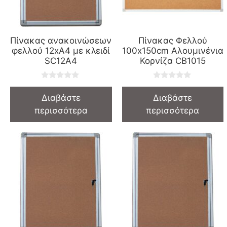
Πίνακας ανακοινώσεων
Πίνακας Φελλού
φελλού 12xΑ4 με κλειδί
100x150cm Αλουμινένια
SC12A4
Κορνίζα CB1015
0
0
o
o
Διαβάστε
Διαβάστε
u
u
t
t
περισσότερα
περισσότερα
o
o
f
f
5
5