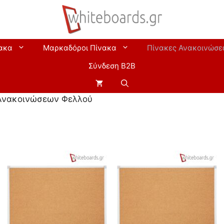
ακα
Μαρκαδόροι Πίνακα
Πίνακες Ανακοινώσ
Σύνδεση B2B
 Ανακοινώσεων Φελλού