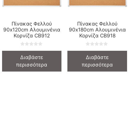
Πίνακας Φελλού
Πίνακας Φελλού
90x120cm Αλουμινένια
90x180cm Αλουμινένια
Κορνίζα CB912
Κορνίζα CB918
0
0
o
o
Διαβάστε
Διαβάστε
u
u
t
t
περισσότερα
περισσότερα
o
o
f
f
5
5