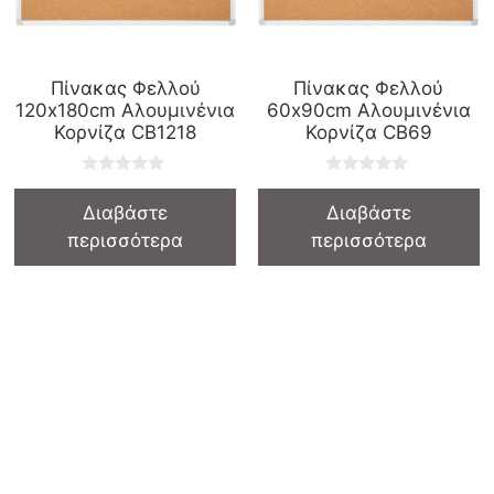
Πίνακας Φελλού
Πίνακας Φελλού
120x180cm Αλουμινένια
60x90cm Αλουμινένια
Κορνίζα CB1218
Κορνίζα CB69
0
0
o
o
Διαβάστε
Διαβάστε
u
u
t
t
περισσότερα
περισσότερα
o
o
f
f
5
5