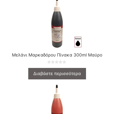
5
Μελάνι Μαρκαδόρου Πίνακα 300ml Μαύρο
0
o
Διαβάστε περισσότερα
u
t
o
f
5