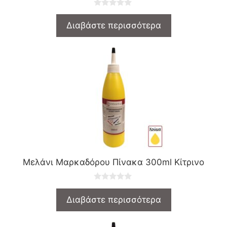
0
o
Διαβάστε περισσότερα
u
t
o
f
5
Μελάνι Μαρκαδόρου Πίνακα 300ml Κίτρινο
0
o
Διαβάστε περισσότερα
u
t
o
f