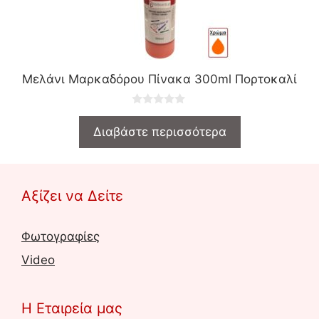
Μελάνι Μαρκαδόρου Πίνακα 300ml Πορτοκαλί
0
o
Διαβάστε περισσότερα
u
t
o
f
5
Αξίζει να Δείτε
Φωτογραφίες
Video
Η Εταιρεία μας