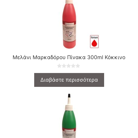
Μελάνι Μαρκαδόρου Πίνακα 300ml Κόκκινο
0
o
Διαβάστε περισσότερα
u
t
o
f
5