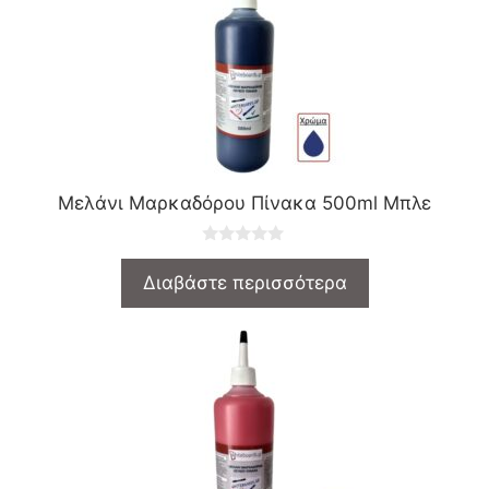
Μελάνι Μαρκαδόρου Πίνακα 500ml Μπλε
0
o
Διαβάστε περισσότερα
u
t
o
f
5