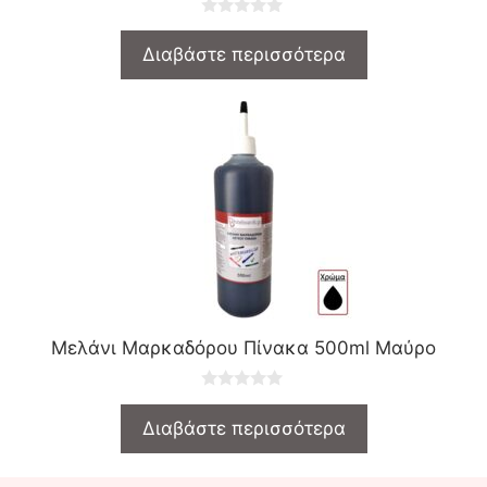
0
o
Διαβάστε περισσότερα
u
t
o
f
5
Μελάνι Μαρκαδόρου Πίνακα 500ml Μαύρο
0
o
Διαβάστε περισσότερα
u
t
o
f