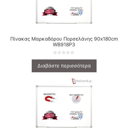
Πίνακας Μαρκαδόρου Πορσελάνης 90x180cm
WB918P3
0
o
Διαβάστε περισσότερα
u
t
o
f
5