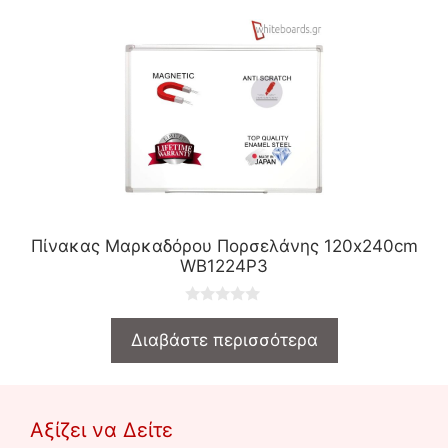
o
f
5
Πίνακας Μαρκαδόρου Πορσελάνης 120x240cm
WB1224P3
0
o
Διαβάστε περισσότερα
u
t
o
f
5
Αξίζει να Δείτε