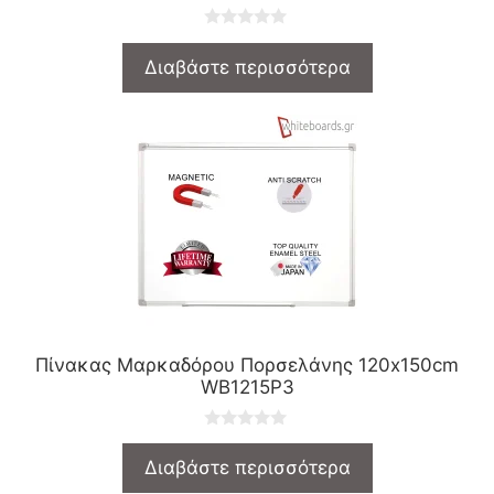
0
o
Διαβάστε περισσότερα
u
t
o
f
5
Πίνακας Μαρκαδόρου Πορσελάνης 120x150cm
WB1215P3
0
o
Διαβάστε περισσότερα
u
t