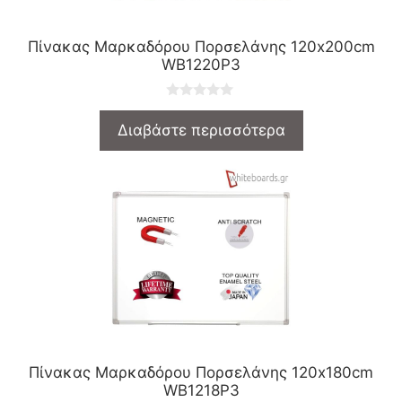
Πίνακας Μαρκαδόρου Πορσελάνης 120x200cm
WB1220P3
0
o
Διαβάστε περισσότερα
u
t
o
f
5
Πίνακας Μαρκαδόρου Πορσελάνης 120x180cm
WB1218P3