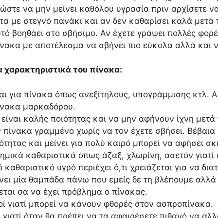
ώστε να μην μείνει καθόλου υγρασία πριν αρχίσετε 
α με στεγνό πανάκι και αν δεν καθαρίσει καλά μετά τ
Αυτό βοηθάει στο σβήσιμο. Αν έχετε γράψει πολλές φορ
ίνακα με αποτέλεσμα να σβήνει πιο εύκολα αλλά και ν
α χαρακτηριστικά του πίνακα:
ι για πίνακα όπως ανεξίτηλους, υπογράμμισης κτλ. Αλ
ίνακα μαρκαδόρου.
είναι καλής ποιότητας και να μην αφήνουν ίχνη μετά 
 πίνακα γραμμένο χωρίς να τον έχετε σβήσει. Βέβαια α
ότητας και μείνει για πολύ καιρό μπορεί να αφήσει σκ
μικά καθαριστικά όπως άζαξ, χλωρίνη, ασετόν γιατί α
 καθαριστικό υγρό περιέχει ό,τι χρειάζεται για να δια
νει μία θαμπάδα πάνω που εμείς δε τη βλέπουμε αλλά
εται σα να έχει πρόβλημα ο πίνακας.
οί γιατί μπορεί να κάνουν φθορές στον ασπροπίνακα.
ιατί όταν θα πρέπει να τα αφαιρέσετε πιθανό να αλλο