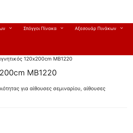
εων
Σπόγγοι Πίνακα
Αξεσουάρ Πινάκων
αγνητικός 120x200cm MB1220
x200cm MB1220
ότητας για αίθουσες σεμιναρίου, αίθουσες