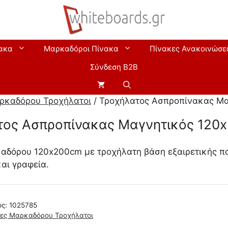
ακα
Μαρκαδόροι Πίνακα
Πίνακες Ανακοινώσ
Σύνδεση B2B
ρκαδόρου Τροχήλατοι
/ Τροχήλατος Ασπροπίνακας Μ
τος Ασπροπίνακας Μαγνητικός 120
αδόρου 120x200cm με τροχήλατη βάση εξαιρετικής ποι
αι γραφεία.
ος:
1025785
ες Μαρκαδόρου Τροχήλατοι