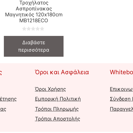
Τροχήλατος
Ασπροπίνακας
Μαγνητικός 120x180cm
MB1218ECO
0
o
Διαβάστε
u
t
περισσότερα
o
f
5
ς
Όροι και Ασφάλεια
Whitebo
Όροι Χρήσης
Επικοινω
έτησης
Εμπορική Πολιτική
Σύνδεση
τας
Τρόποι Πληρωμής
Παραγγελ
Τρόποι Αποστολής