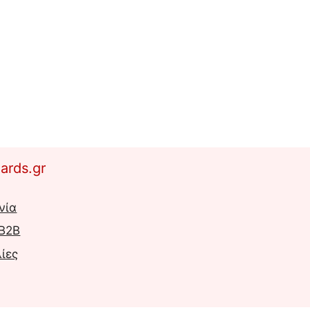
ards.gr
νία
 B2B
ίες