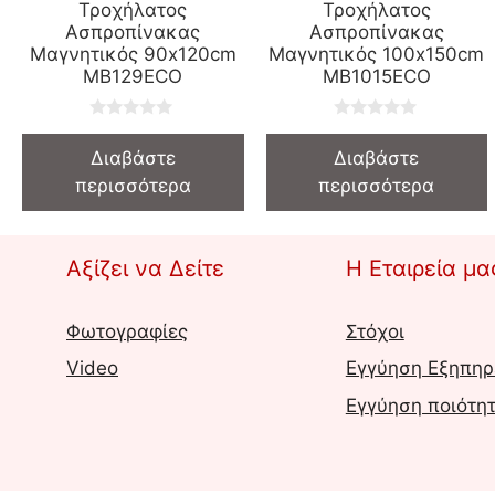
Τροχήλατος
Τροχήλατος
Ασπροπίνακας
Ασπροπίνακας
Μαγνητικός 90x120cm
Μαγνητικός 100x150cm
MB129ECO
MB1015ECO
0
0
o
o
Διαβάστε
Διαβάστε
u
u
t
t
περισσότερα
περισσότερα
o
o
f
f
5
5
Αξίζει να Δείτε
Η Εταιρεία μα
Φωτογραφίες
Στόχοι
Video
Εγγύηση Εξηπηρ
Εγγύηση ποιότη